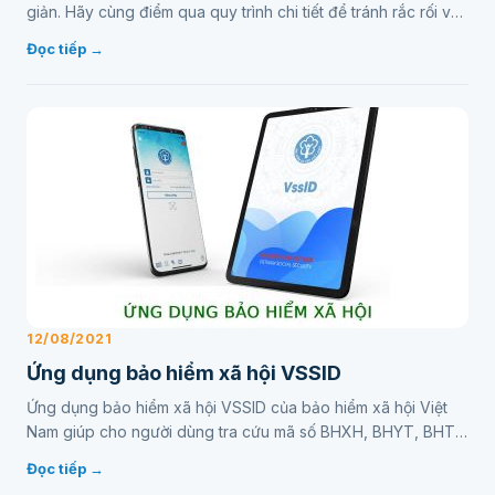
giản. Hãy cùng điểm qua quy trình chi tiết để tránh rắc rối và
nhận được quyền lợi một cách dễ dàng.…
Đọc tiếp →
12/08/2021
Ứng dụng bảo hiểm xã hội VSSID
Ứng dụng bảo hiểm xã hội VSSID của bảo hiểm xã hội Việt
Nam giúp cho người dùng tra cứu mã số BHXH, BHYT, BHTN
tích hợp thẻ điện tử thay thế sổ và thẻ giấy…
Đọc tiếp →