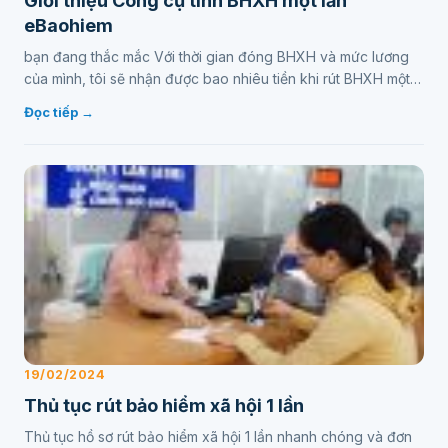
Giới thiệu Công cụ tính BHXH một lần
eBaohiem
bạn đang thắc mắc Với thời gian đóng BHXH và mức lương
của mình, tôi sẽ nhận được bao nhiêu tiền khi rút BHXH một
lần, hãy dùng ngay công cụ miễn phí này nhé…
Đọc tiếp →
19/02/2024
Thủ tục rút bảo hiểm xã hội 1 lần
Thủ tục hồ sơ rút bảo hiểm xã hội 1 lần nhanh chóng và đơn