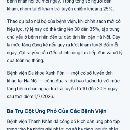
bệnh nhân nội trú mỗi ngày. Trong tổng số người đến
khám, nhóm tự đi khám trái tuyến chiếm khoảng 25%.
Theo dự báo nội bộ của bệnh viện, khi chính sách mới có
hiệu lực, tỷ lệ này có thể tăng lên 30 đến 35%, tập trung
chủ yếu ở bệnh nhân đến từ các tỉnh lân cận Hà Nội. Đây
là mức tăng đáng kể nếu quy ra lượt khám tuyệt đối mỗi
ngày, đặt ra yêu cầu điều chỉnh năng lực tiếp đón và xử lý
của toàn hệ thống.
Bệnh viện Đa khoa Xanh Pôn — một cơ sở tuyến tỉnh
khác tại Hà Nội — cũng đưa ra dự báo tương tự với mức
tăng bệnh nhân ngoại trú trái tuyến từ 10 đến 20% ngay
sau thời điểm 1/7/2026.
Ba Trụ Cột Ứng Phó Của Các Bệnh Viện
Bệnh viện Thanh Nhàn đã công bố kịch bản ứng phó tập
trung vào ba nhóm giải pháp: cơ sở hạ tầng, nguồn nhân