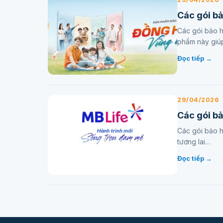
Các gói b
Các gói bảo h
phẩm này giú
Đọc tiếp →
29/04/2026
Các gói b
Các gói bảo hi
tương lai…
Đọc tiếp →