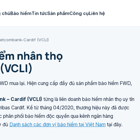
 chủ
Bảo hiểm
Tin tức
Sản phẩm
Công cụ
Liên hệ
etcombank-Cardif (VCLI)
iểm nhân thọ
(VCLI)
FWD mua lại. Hiện cung cấp đầy đủ sản phẩm bảo hiểm FWD,
k – Cardif (VCLI)
từng là liên doanh bảo hiểm nhân thọ uy tín
bas Cardif. Kể từ tháng 04/2020, thương hiệu này đã được
ợc phân phối bảo hiểm độc quyền qua kênh ngân hàng
y đủ
Danh sách các đơn vị bảo hiểm tại Việt Nam
tại đây.