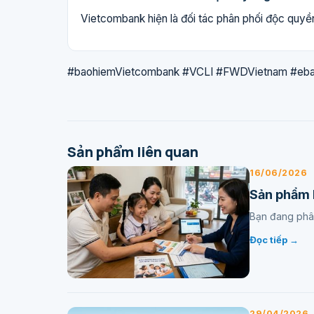
Vietcombank hiện là đối tác phân phối độc qu
#baohiemVietcombank #VCLI #FWDVietnam #eb
Sản phẩm liên quan
16/06/2026
Sản phẩm 
Bạn đang phân
Đọc tiếp →
29/04/2026